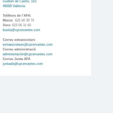
Guillem de Castro, 153
46008 València
Telèfons de l’AFA:
Merce:
625 60 30 75
Xaro:
623 06 31 60
bustia@cpcervantes.com
Correu extraescolars
extraescolares@cpcervantes.com
Correu administració
administración@cpcervantes.com
Correu Junta AFA
juntaafa@cpcervantes.com