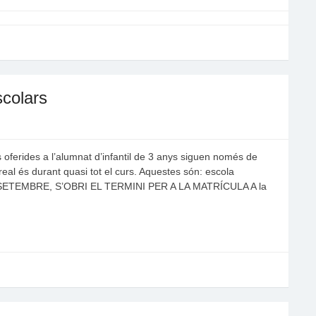
scolars
 oferides a l’alumnat d’infantil de 3 anys siguen només de
 real és durant quasi tot el curs. Aquestes són: escola
E SETEMBRE, S’OBRI EL TERMINI PER A LA MATRÍCULA A la