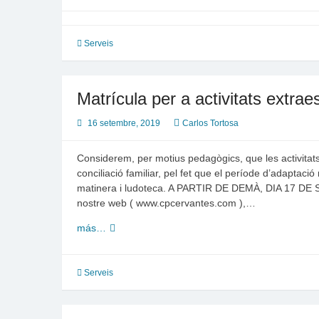
Serveis
Matrícula per a activitats extrae
16 setembre, 2019
Carlos Tortosa
Considerem, per motius pedagògics, que les activitats
conciliació familiar, pel fet que el període d’adaptació
matinera i ludoteca. A PARTIR DE DEMÀ, DIA 17 D
nostre web ( www.cpcervantes.com ),…
Matrícula
más…
per
a
activitats
Serveis
extraescolars