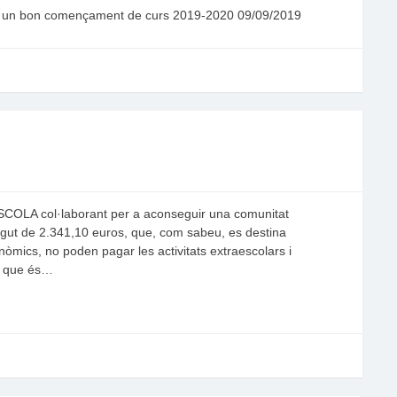
tes un bon començament de curs 2019-2020 09/09/2019
OLA col·laborant per a aconseguir una comunitat
sigut de 2.341,10 euros, que, com sabeu, es destina
nòmics, no poden pagar les activitats extraescolars i
em que és…