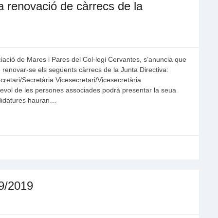
a renovació de càrrecs de la
ciació de Mares i Pares del Col·legi Cervantes, s’anuncia que
enovar-se els següents càrrecs de la Junta Directiva:
retari/Secretària Vicesecretari/Vicesecretària
evol de les persones associades podrà presentar la seua
ndidatures hauran…
9/2019