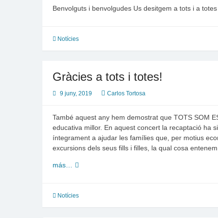
AMPA.
Benvolguts i benvolgudes Us desitgem a tots i a to
Notícies
Gràcies a tots i totes!
9 juny, 2019
Carlos Tortosa
També aquest any hem demostrat que TOTS SOM ESC
educativa millor. En aquest concert la recaptació ha 
íntegrament a ajudar les famílies que, per motius eco
excursions dels seus fills i filles, la qual cosa enten
Gràcies
más…
a
tots
i
Notícies
totes!