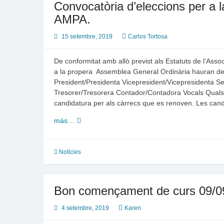
Convocatòria d’eleccions per a l
AMPA.
15 setembre, 2019
Carlos Tortosa
De conformitat amb allò previst als Estatuts de l’Asso
a la propera Assemblea General Ordinària hauran de r
President/Presidenta Vicepresident/Vicepresidenta Sec
Tresorer/Tresorera Contador/Contadora Vocals Quals
candidatura per als càrrecs que es renoven. Les ca
Convocatòria
más…
d’eleccions
per
a
Notícies
la
renovació
de
Bon començament de curs 09/0
càrrecs
de
4 setembre, 2019
Karen
la