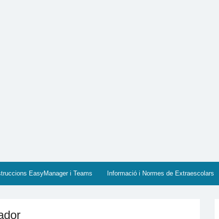
cia
struccions EasyManager i Teams
Informació i Normes de Extraescolars
ador