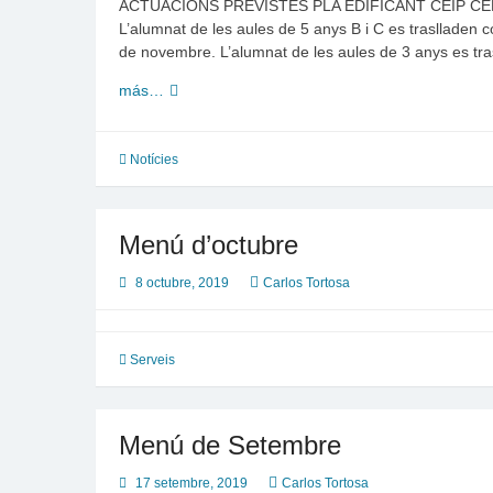
ACTUACIONS PREVISTES PLA EDIFICANT CEIP CERVANTE
L’alumnat de les aules de 5 anys B i C es traslladen con
de novembre. L’alumnat de les aules de 3 anys es tra
Obres
más…
a
l’escola:
Projecte
Notícies
Edificant
Menú d’octubre
8 octubre, 2019
Carlos Tortosa
Serveis
Menú de Setembre
17 setembre, 2019
Carlos Tortosa