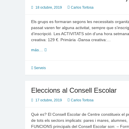
18 octubre, 2019
Carlos Tortosa
Els grups es formaran segons les necessitats organitza
passat varen fer alguna activitat, sempre que s’inscrig
d’inscripció. Les ACTIVITATS són d’una hora setmanal
creativa: 129 €. Primària -Dansa creativa:…
Extraescolars
más…
en
horari
de
Serveis
menjador
Eleccions al Consell Escolar
17 octubre, 2019
Carlos Tortosa
Què es? El Consell Escolar de Centre constitueix el pr
de tots els sectors implicats: pares i mares, alumnes
FUNCIONS principals del Consell Escolar son: – Formu