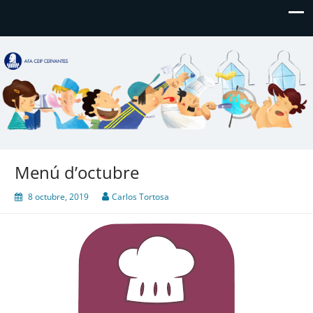
AFA CEIP Cervantes València
AFA CEIP Cervantes València
Menú d’octubre
8 octubre, 2019
Carlos Tortosa