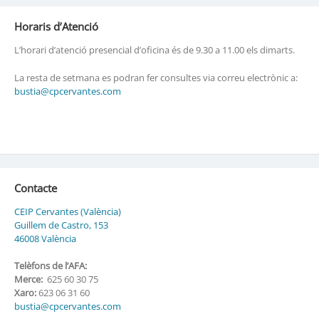
Horaris d’Atenció
L’horari d’atenció presencial d’oficina és de 9.30 a 11.00 els dimarts.
La resta de setmana es podran fer consultes via correu electrònic a:
bustia@cpcervantes.com
Contacte
CEIP Cervantes (València)
Guillem de Castro, 153
46008 València
Telèfons de l’AFA:
Merce:
625 60 30 75
Xaro:
623 06 31 60
bustia@cpcervantes.com