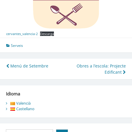
cervantes_valencia-2
Descarga
Serveis
Navegació
Menú de Setembre
Obres a l’escola: Projecte
Edificant
d'entrades
Idioma
Valencià
Castellano
Cerca