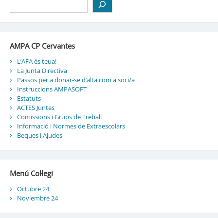
AMPA CP Cervantes
L’AFA és teua!
La Junta Directiva
Passos per a donar-se d’alta com a soci/a
Instruccions AMPASOFT
Estatuts
ACTES Juntes
Comissions i Grups de Treball
Informació i Normes de Extraescolars
Beques i Ajudes
Menú Col·legi
Octubre 24
Noviembre 24