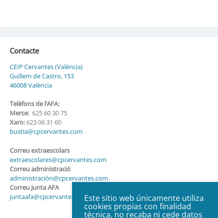
Contacte
CEIP Cervantes (València)
Guillem de Castro, 153
46008 València
Telèfons de l’AFA:
Merce:
625 60 30 75
Xaro:
623 06 31 60
bustia@cpcervantes.com
Correu extraescolars
extraescolares@cpcervantes.com
Correu administració
administración@cpcervantes.com
Correu Junta AFA
juntaafa@cpcervantes.com
Este sitio web únicamente utiliza
cookies propias con finalidad
técnica, no recaba ni cede datos