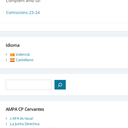
Comptem amb tu!
Comissions-23-24
Idioma
Valencià
Castellano
Cerca
AMPA CP Cervantes
L’AFA és teua!
La Junta Directiva