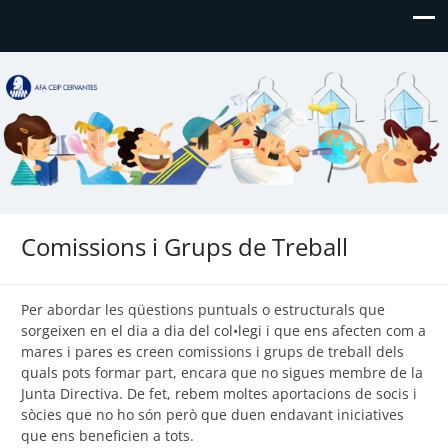
AFA CEIP Cervantes València
AFA CEIP Cervantes València
Comissions i Grups de Treball
Per abordar les qüestions puntuals o estructurals que
sorgeixen en el dia a dia del col•legi i que ens afecten com a
mares i pares es creen comissions i grups de treball dels
quals pots formar part, encara que no sigues membre de la
Junta Directiva. De fet, rebem moltes aportacions de socis i
sòcies que no ho són però que duen endavant iniciatives
que ens beneficien a tots.