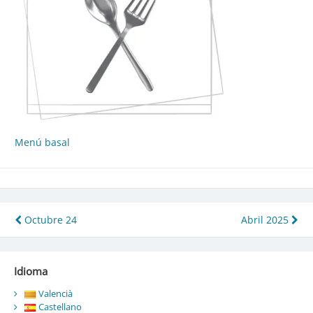
Menú basal
Navegació
Octubre 24
Abril 2025
d'entrades
Idioma
Valencià
Castellano