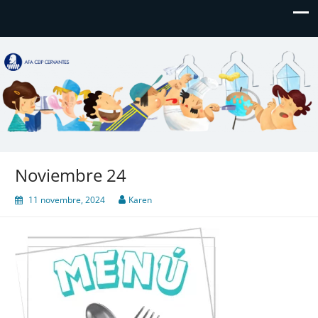
AFA CEIP Cervantes València
AFA CEIP Cervantes València
Noviembre 24
11 novembre, 2024
Karen