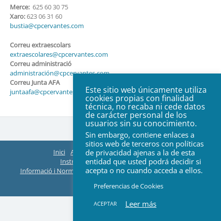
Merce:
625 60 30 75
Xaro:
623 06 31 60
bustia@cpcervantes.com
Correu extraescolars
extraescolares@cpcervantes.com
Correu administració
administración@cpcervantes.com
Correu Junta AFA
Este sitio web únicamente utiliza
juntaafa@cpcervantes.com
cookies propias con finalidad
técnica, no recaba ni cede datos
de carácter personal de los
usuarios sin su conocimiento.
Sin embargo, contiene enlaces a
sitios web de terceros con políticas
Inici
AFA
Organització
ACTES Juntes
de privacidad ajenas a la de esta
entidad que usted podrá decidir si
Instruccions EasyManager i Teams
acepta o no cuando acceda a ellos.
Informació i Normes de Extraescolars
Web Col·legi
Contacte
© 2026 All rights reserved
Preferencias de Cookies
Leer más
ACEPTAR