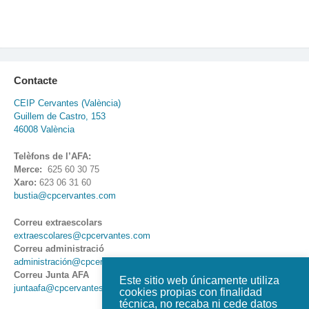
Contacte
CEIP Cervantes (València)
Guillem de Castro, 153
46008 València
Telèfons de l’AFA:
Merce:
625 60 30 75
Xaro:
623 06 31 60
bustia@cpcervantes.com
Correu extraescolars
extraescolares@cpcervantes.com
Correu administració
administración@cpcervantes.com
Correu Junta AFA
Este sitio web únicamente utiliza
juntaafa@cpcervantes.com
cookies propias con finalidad
técnica, no recaba ni cede datos