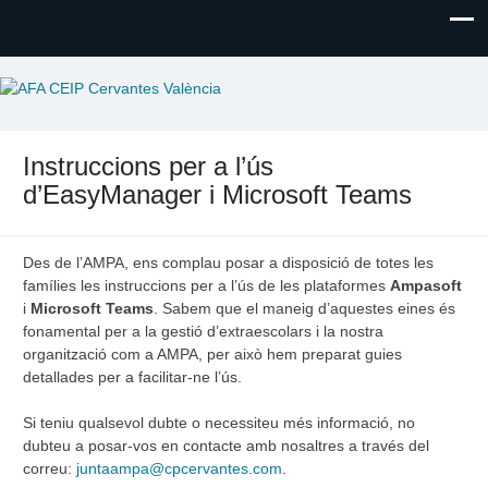
AFA CEIP Cervantes València
AFA CEIP Cervantes València
Instruccions per a l’ús
d’EasyManager i Microsoft Teams
Des de l’AMPA, ens complau posar a disposició de totes les
famílies les instruccions per a l’ús de les plataformes
Ampasoft
i
Microsoft Teams
. Sabem que el maneig d’aquestes eines és
fonamental per a la gestió d’extraescolars i la nostra
organització com a AMPA, per això hem preparat guies
detallades per a facilitar-ne l’ús.
Si teniu qualsevol dubte o necessiteu més informació, no
dubteu a posar-vos en contacte amb nosaltres a través del
correu:
juntaampa@cpcervantes.com
.