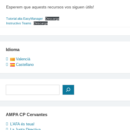
Esperem que aquests recursos vos siguen útils!
Tutorial alta EasyManager
Descarga
Instructivo Teams
Descarga
Idioma
Valencià
Castellano
Cerca
AMPA CP Cervantes
L’AFA és teua!
La Junta Directiva