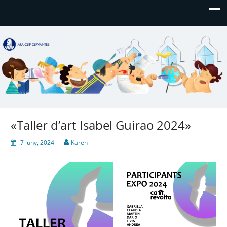
AFA CEIP Cervantes València
AFA CEIP Cervantes València
«Taller d’art Isabel Guirao 2024»
7 juny, 2024
Karen