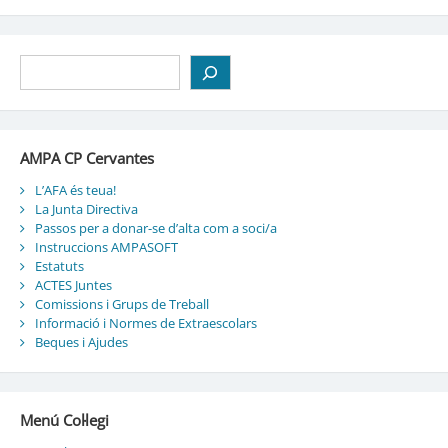
Cerca
AMPA CP Cervantes
L’AFA és teua!
La Junta Directiva
Passos per a donar-se d’alta com a soci/a
Instruccions AMPASOFT
Estatuts
ACTES Juntes
Comissions i Grups de Treball
Informació i Normes de Extraescolars
Beques i Ajudes
Menú Col·legi