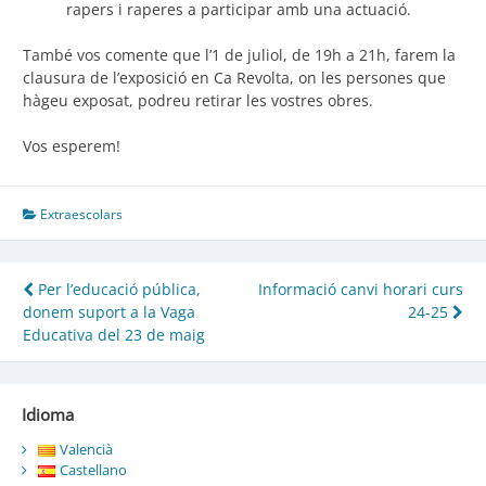
rapers i raperes a participar amb una actuació.
També vos comente que l’1 de juliol, de 19h a 21h, farem la
clausura de l’exposició en Ca Revolta, on les persones que
hàgeu exposat, podreu retirar les vostres obres.
Vos esperem!
Extraescolars
Navegació
Per l’educació pública,
Informació canvi horari curs
donem suport a la Vaga
24-25
d'entrades
Educativa del 23 de maig
Idioma
Valencià
Castellano