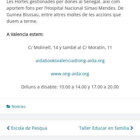
Les Hortes gestionades per dones al Senegal, així com
aportem fons per l’Hospital Nacional Simao Mendes, De
Guinea Bisssau, entre altres moltes de les accions que
duem a terme.
A Valencia estem:
C/ Molinell, 14 y també al C/ Moratín, 11
aidabooksvalencia@ong-aida.org
www.ong-aida.org
Dilluns a disabte: 10.00 a 14.00 y 17.00 a 20.00
Notícies
Navegació
Escola de Pasqua
Taller Educar en familia
d'entrades