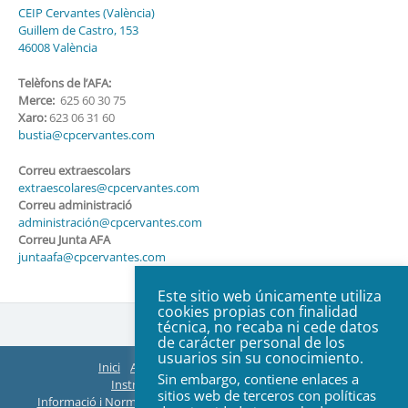
CEIP Cervantes (València)
Guillem de Castro, 153
46008 València
Telèfons de l’AFA:
Merce:
625 60 30 75
Xaro:
623 06 31 60
bustia@cpcervantes.com
Correu extraescolars
extraescolares@cpcervantes.com
Correu administració
administración@cpcervantes.com
Correu Junta AFA
juntaafa@cpcervantes.com
Este sitio web únicamente utiliza
cookies propias con finalidad
técnica, no recaba ni cede datos
de carácter personal de los
usuarios sin su conocimiento.
Inici
AFA
Organització
ACTES Juntes
Sin embargo, contiene enlaces a
Instruccions EasyManager i Teams
sitios web de terceros con políticas
Informació i Normes de Extraescolars
Web Col·legi
Contacte