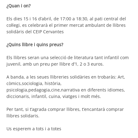
¿Quan i on?
Els dies 15 i 16 d’abril, de 17:00 a 18:30, al pati central del
col·legi, es celebrarà el primer mercat ambulant de llibres
solidàris del CEIP Cervantes
¿Quins llibre i quins preus?
Els llibres seran una selecció de literatura tant infantil com
juvenil, amb un preu per llibre d’1, 2 o 3 euros.
A banda, a les seues llibreries solidàries en trobaràs: Art,
còmics,sociologia, història,
psicologia,pedagogia,cine,narrativa en diferents idiomes,
diccionaris, infantil, cuina, viatges i molt més.
Per tant, si t’agrada comprar llibres, t’encantarà comprar
llibres solidaris.
Us esperem a tots i a totes