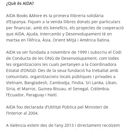
¿Què és AIDA?
AIDA Books &More és la primera llibrería solidària
d’Espanya. Fiquen a la venda llibres donats per particulars
per financiar, amb els beneficis, els proyectes de cooperació
que AIDA, Ajuda, Intercambi y Desenvolupament té en
martxa en l’Àfrica, Àsia, Orient Mitjà i Amèrica llatina.
AIDA va ser fundada a novembre de 1999 i subscriu el Codi
de Conducta de les ONG de Desenvolupament, com todes
les organitzacions les cuals pertanyen a la Coordinadora
Estatal d‘ONGD. Des de la seua fundació ha treballat amb
comunitats, organitzacions locals públiques i privades a
Vietnam, Bangladesh, Cambodja, l’India, Sri Lanka, Líban,
Síria, el Marroc, Guinea Bissau, el Senegal, Colòmbia,
l’Ecuador, Paraguay i Haití.
AIDA fou declarada d’Utilitat Pública pel Ministeri de
l’Interior al 2004.
A València estem des de l’any 2013 i directament recolzem