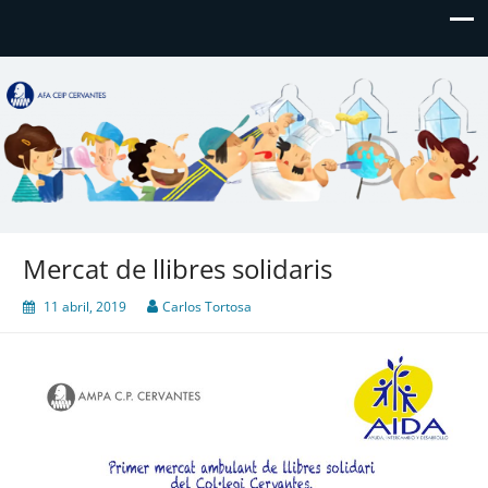
AFA CEIP Cervantes València
AFA CEIP Cervantes València
Mercat de llibres solidaris
11 abril, 2019
Carlos Tortosa