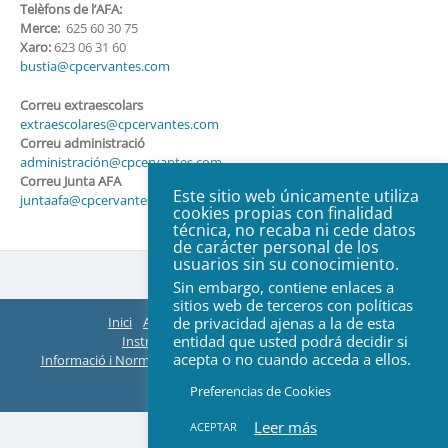
Telèfons de l’AFA:
Merce:
625 60 30 75
Xaro:
623 06 31 60
bustia@cpcervantes.com
Correu extraescolars
extraescolares@cpcervantes.com
Correu administració
administración@cpcervantes.com
Correu Junta AFA
Este sitio web únicamente utiliza
juntaafa@cpcervantes.com
cookies propias con finalidad
técnica, no recaba ni cede datos
de carácter personal de los
usuarios sin su conocimiento.
Sin embargo, contiene enlaces a
sitios web de terceros con políticas
Inici
AFA
Organització
ACTES Juntes
de privacidad ajenas a la de esta
entidad que usted podrá decidir si
Instruccions EasyManager i Teams
acepta o no cuando acceda a ellos.
Informació i Normes de Extraescolars
Web Col·legi
Contacte
© 2026 All rights reserved
Preferencias de Cookies
Leer más
ACEPTAR