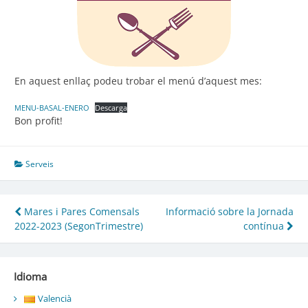
En aquest enllaç podeu trobar el menú d’aquest mes:
MENU-BASAL-ENERO
Descarga
Bon profit!
Serveis
Navegació
Mares i Pares Comensals
Informació sobre la Jornada
2022-2023 (SegonTrimestre)
contínua
d'entrades
Idioma
Valencià