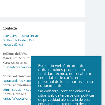
Contacte
CEIP Cervantes (València)
Guillem de Castro, 153
46008 València
Telèfons de l’AFA:
Merce:
625 60 30 75
Xaro:
623 06 31 60
Este sitio web únicamente
bustia@cpcervantes.com
utiliza cookies propias con
finalidad técnica, no recaba ni
Correu extraescolars
cede datos de carácter
extraescolares@cpcervantes.com
personal de los usuarios sin su
conocimiento.
Correu administració
administración@cpcervantes.com
Sin embargo, contiene enlaces a
Correu Junta AFA
sitios web de terceros con políticas
juntaafa@cpcervantes.com
de privacidad ajenas a la de esta
entidad que usted podrá decidir si