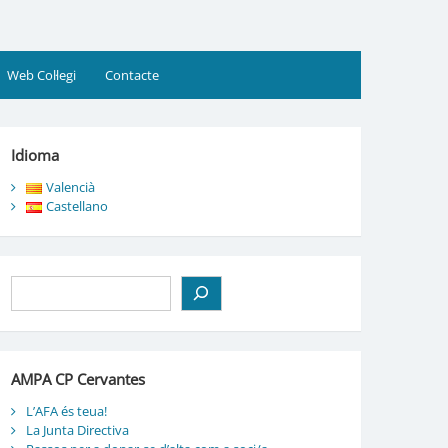
Web Col·legi
Contacte
Idioma
Valencià
Castellano
Cerca
AMPA CP Cervantes
L’AFA és teua!
La Junta Directiva