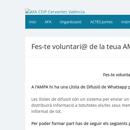
Skip
to
AFA CEIP Cervantes Valèn
AFA CEIP Cervantes València
content
Inici
AFA
Organització
ACTES Juntes
Inst
Fes-te voluntari@ de la teua 
Fes-te volunt
A l’AMPA hi ha una Llista de Difusió de Whatsapp p
Les llistes de difusió són un sistema per enviar un
distribuirà informació a tots/totes els/les seus me
informat de tot.
Per poder formar part has de seguir els següents 