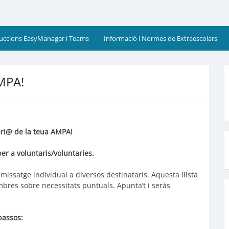
cia
ruccions EasyManager i Teams
Informació i Normes de Extraescolars
AMPA!
ari@ de la teua AMPA!
er a voluntaris/voluntaries.
 missatge individual a diversos destinataris. Aquesta llista
mbres sobre necessitats puntuals. Apunta’t i seràs
passos: