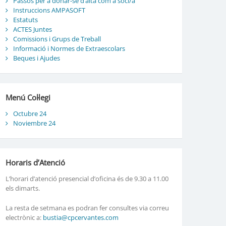
Passos per a donar-se d’alta com a soci/a
Instruccions AMPASOFT
Estatuts
ACTES Juntes
Comissions i Grups de Treball
Informació i Normes de Extraescolars
Beques i Ajudes
Menú Col·legi
Octubre 24
Noviembre 24
Horaris d’Atenció
L’horari d’atenció presencial d’oficina és de 9.30 a 11.00
els dimarts.
La resta de setmana es podran fer consultes via correu
electrònic a:
bustia@cpcervantes.com