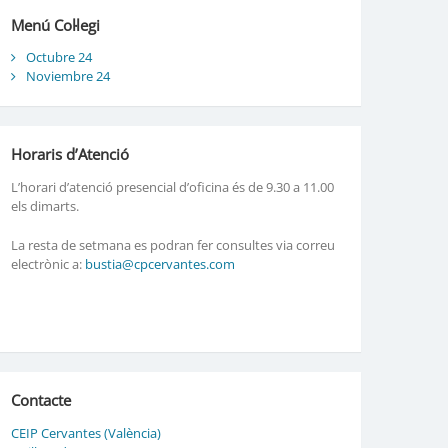
Menú Col·legi
Octubre 24
Noviembre 24
Horaris d’Atenció
L’horari d’atenció presencial d’oficina és de 9.30 a 11.00
els dimarts.
La resta de setmana es podran fer consultes via correu
electrònic a:
bustia@cpcervantes.com
Contacte
CEIP Cervantes (València)