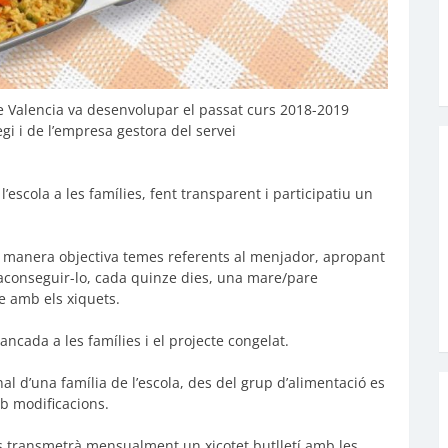
de Valencia va desenvolupar el passat curs 2018-2019
egi i de l’empresa gestora del servei
scola a les famílies, fent transparent i participatiu un
 de manera objectiva temes referents al menjador, apropant
r aconseguir-lo, cada quinze dies, una mare/pare
e amb els xiquets.
ncada a les famílies i el projecte congelat.
al d’una família de l’escola, des del grup d’alimentació es
b modificacions.
 transmetrà mensualment un xicotet butlletí amb les