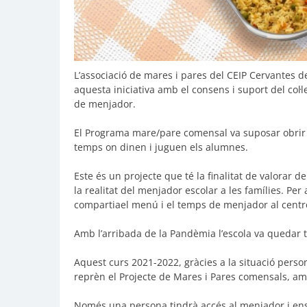
L’associació de mares i pares del CEIP Cervantes 
aquesta iniciativa amb el consens i suport del col·l
de menjador.
El Programa mare/pare comensal va suposar obrir l’e
temps on dinen i juguen els alumnes.
Este és un projecte que té la finalitat de valorar
la realitat del menjador escolar a les famílies. Pe
compartiael menú i el temps de menjador al centr
Amb l’arribada de la Pandèmia l’escola va quedar ta
Aquest curs 2021-2022, gràcies a la situació person
reprèn el Projecte de Mares i Pares comensals, am
Només una persona tindrà accés al menjador i ens