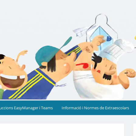
cia
ruccions EasyManager i Teams
Informació i Normes de Extraescolars