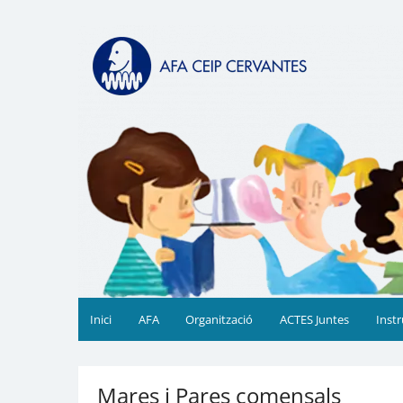
Skip
to
AFA CEIP Cervantes Valèn
AFA CEIP Cervantes València
content
Inici
AFA
Organització
ACTES Juntes
Inst
Mares i Pares comensals