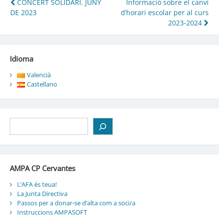
Navegació
CONCERT SOLIDARI. JUNY
Informació sobre el canvi
DE 2023
d’horari escolar per al curs
d'entrades
2023-2024
Idioma
Valencià
Castellano
Cerca
AMPA CP Cervantes
L’AFA és teua!
La Junta Directiva
Passos per a donar-se d’alta com a soci/a
Instruccions AMPASOFT