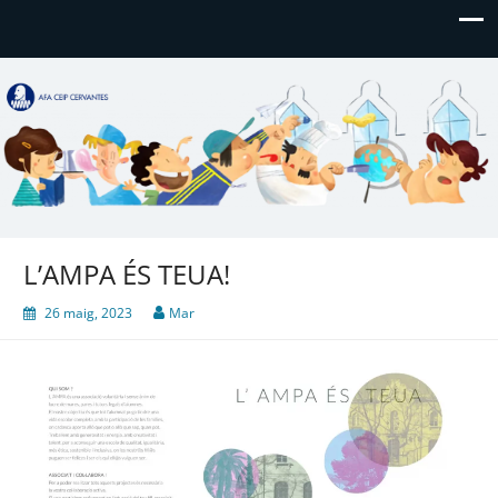
AFA CEIP Cervantes València
AFA CEIP Cervantes València
L’AMPA ÉS TEUA!
26 maig, 2023
Mar