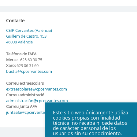
Contacte
CEIP Cervantes (València)
Guillem de Castro, 153
46008 València
Telèfons de l’AFA:
Merce:
625 60 30 75
Xaro:
623 06 31 60
bustia@cpcervantes.com
Correu extraescolars
extraescolares@cpcervantes.com
Correu administració
administración@cpcervantes.com
Correu Junta AFA
Este sitio web únicamente utiliza
juntaafa@cpcervantes.com
cookies propias con finalidad
técnica, no recaba ni cede datos
de carácter personal de los
usuarios sin su conocimiento.