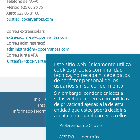
Telèfons de l’AFA:
Merce:
625 60 30 75
Xaro:
623 06 31 60
bustia@cpcervantes.com
Correu extraescolars
extraescolares@cpcervantes.com
Correu administració
administración@cpcervantes.com
Correu Junta AFA
juntaafa@cpcervantes.com
Este sitio web únicamente utiliza
cookies propias con finalidad
técnica, no recaba ni cede datos
de carácter personal de los
usuarios sin su conocimiento.
Sin embargo, contiene enlaces a
sitios web de terceros con políticas
Inici
AFA
Organització
ACTES Juntes
de privacidad ajenas a la de esta
Instruccions EasyManager i Teams
entidad que usted podrá decidir si
Informació i Normes de Extraescolars
Web Col·legi
Contacte
acepta o no cuando acceda a ellos.
© 2026 All rights reserved
Preferencias de Cookies
Leer más
ACEPTAR