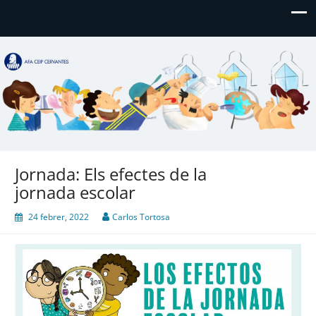
AFA CEIP Cervantes València
AFA CEIP Cervantes València
Jornada: Els efectes de la
jornada escolar
24 febrer, 2022
Carlos Tortosa