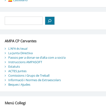
Castellano
Cerca
AMPA CP Cervantes
L’AFA és teua!
La Junta Directiva
Passos per a donar-se d’alta com a soci/a
Instruccions AMPASOFT
Estatuts
ACTES Juntes
Comissions i Grups de Treball
Informació i Normes de Extraescolars
Beques i Ajudes
Menú Col·legi