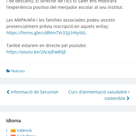
i de descans). El director de l’IES El Saler ens mostrarà
l’experiència positiva del menjador escolar al seu institut.
Les AMPA/AFA i les famílies associades podeu assistir
presencialment prèvia inscripció en aquets enllaç:
https://forms.gle/cdBVm7VcSSjLhNy56).
També estarem en directe pel youtube:
https://youtu.be/2AcqIEw85JE
Notícies
Navegació
Informació de Serunion
Curs d’alimentació saludable i
sostenible
d'entrades
Idioma
Valencià