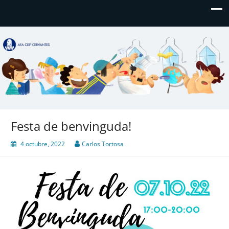
AFA CEIP Cervantes València
AFA CEIP Cervantes València
Festa de benvinguda!
4 octubre, 2022
Carlos Tortosa