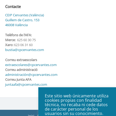
Contacte
CEIP Cervantes (València)
Guillem de Castro, 153
46008 València
Telèfons de l’AFA:
Merce:
625 60 30 75
Xaro:
623 06 31 60
bustia@cpcervantes.com
Correu extraescolars
extraescolares@cpcervantes.com
Correu administració
administración@cpcervantes.com
Correu Junta AFA
juntaafa@cpcervantes.com
Este sitio web únicamente utiliza
cookies propias con finalidad
técnica, no recaba ni cede datos
de carácter personal de los
usuarios sin su conocimiento.
Inici
AFA
Organització
ACTES Juntes