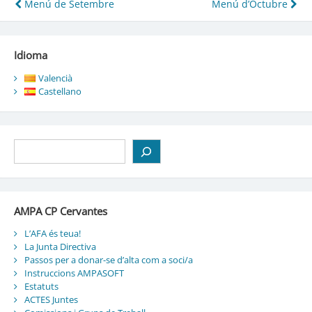
Navegació
Menú de Setembre
Menú d’Octubre
d'entrades
Idioma
Valencià
Castellano
Cerca
AMPA CP Cervantes
L’AFA és teua!
La Junta Directiva
Passos per a donar-se d’alta com a soci/a
Instruccions AMPASOFT
Estatuts
ACTES Juntes