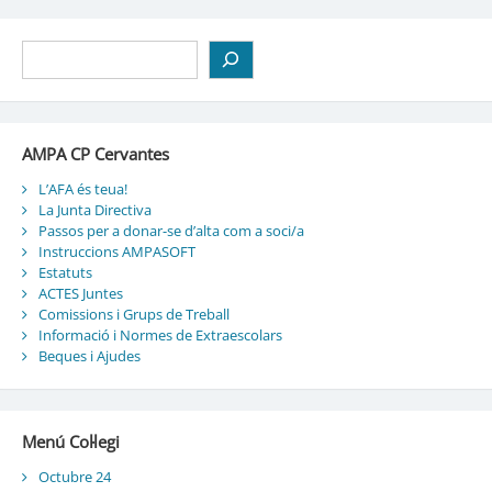
Cerca
AMPA CP Cervantes
L’AFA és teua!
La Junta Directiva
Passos per a donar-se d’alta com a soci/a
Instruccions AMPASOFT
Estatuts
ACTES Juntes
Comissions i Grups de Treball
Informació i Normes de Extraescolars
Beques i Ajudes
Menú Col·legi
Octubre 24