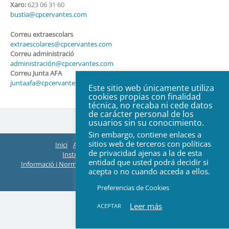
Xaro:
623 06 31 60
bustia@cpcervantes.com
Correu extraescolars
extraescolares@cpcervantes.com
Correu administració
administración@cpcervantes.com
Correu Junta AFA
juntaafa@cpcervantes.com
Este sitio web únicamente utiliza
cookies propias con finalidad
técnica, no recaba ni cede datos
de carácter personal de los
usuarios sin su conocimiento.
Sin embargo, contiene enlaces a
sitios web de terceros con políticas
Inici
AFA
Organització
ACTES Juntes
de privacidad ajenas a la de esta
Instruccions EasyManager i Teams
entidad que usted podrá decidir si
Informació i Normes de Extraescolars
Web Col·legi
Contacte
acepta o no cuando acceda a ellos.
© 2026 All rights reserved
Preferencias de Cookies
Leer más
ACEPTAR