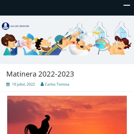
AFA CEIP Cervantes València
AFA CEIP Cervantes València
Matinera 2022-2023
10 juliol, 2022
Carlos Tortosa