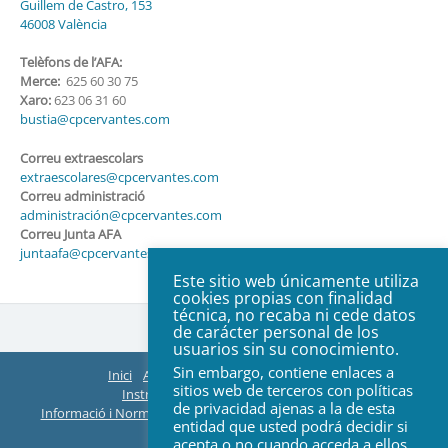
Guillem de Castro, 153
46008 València
Telèfons de l’AFA:
Merce:
625 60 30 75
Xaro:
623 06 31 60
bustia@cpcervantes.com
Correu extraescolars
extraescolares@cpcervantes.com
Correu administració
administración@cpcervantes.com
Correu Junta AFA
juntaafa@cpcervantes.com
Este sitio web únicamente utiliza
cookies propias con finalidad
técnica, no recaba ni cede datos
de carácter personal de los
usuarios sin su conocimiento.
Sin embargo, contiene enlaces a
Inici
AFA
Organització
ACTES Juntes
sitios web de terceros con políticas
Instruccions EasyManager i Teams
de privacidad ajenas a la de esta
Informació i Normes de Extraescolars
Web Col·legi
Contacte
entidad que usted podrá decidir si
© 2026 All rights reserved
acepta o no cuando acceda a ellos.