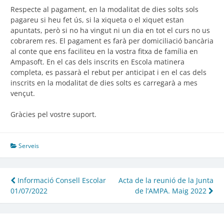
Respecte al pagament, en la modalitat de dies solts sols
pagareu si heu fet ús, si la xiqueta o el xiquet estan
apuntats, però si no ha vingut ni un dia en tot el curs no us
cobrarem res. El pagament es farà per domiciliació bancària
al conte que ens faciliteu en la vostra fitxa de família en
Ampasoft. En el cas dels inscrits en Escola matinera
completa, es passarà el rebut per anticipat i en el cas dels
inscrits en la modalitat de dies solts es carregarà a mes
vençut.
Gràcies pel vostre suport.
Serveis
Navegació
Informació Consell Escolar
Acta de la reunió de la Junta
01/07/2022
de l’AMPA. Maig 2022
d'entrades