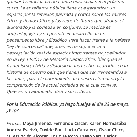
quedará reducida en una única hora semanal el próximo
curso. La enseñanza pública tiene que garantizar un
espacio por la reflexión pausada y crítica sobre los valores
éticos y democráticos y los retos de futuro que afronta el
alumnado y la sociedad en conjunto. La medida es
antipedagógica y no permite el desarrollo de un
pensamiento libre y filosófico. Para hacer frente a la nefasta
“ley de concordia” que, además de suponer una
desregulación real de aspectos importantes hoy definidos
en la Ley 14/2017 de Memoria Democrática, blanquea el
franquismo, olvida y distorsiona los hechos ocurridos en la
historia de nuestro país que tienen que ser transmitidos a
las aulas, para el conocimiento de nuestro alumnado y la
comprensión de la actual sociedad en la cual convive.
Quieren un alumnado dócil y sin criterio.
Por la Educación Pública, yo hago huelga el día 23 de mayo.
¿Y tú?
Firmas:
Maya Jiménez
,
Fernando Ciscar
,
Karen Hormazábal
,
Andrea Escrivà
,
Davide Bau
,
Lucia Carralero
,
Óscar Chico
,
M. Asunción Alcocer
,
Enrique Jorro
,
Diego Saiz
,
Carlos