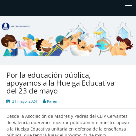
AFA CEIP Cervantes València
AFA CEIP Cervantes València
Por la educación pública,
apoyamos a la Huelga Educativa
del 23 de mayo
21 mayo, 2024
Karen
Desde la Asociación de Madres y Padres del CEIP Cervantes
de València queremos mostrar públicamente nuestro apoyo
a la Huelga Educativa unitaria en defensa de la enseñanza
pública, que tendrá lugar el próximo 23 de mayo,