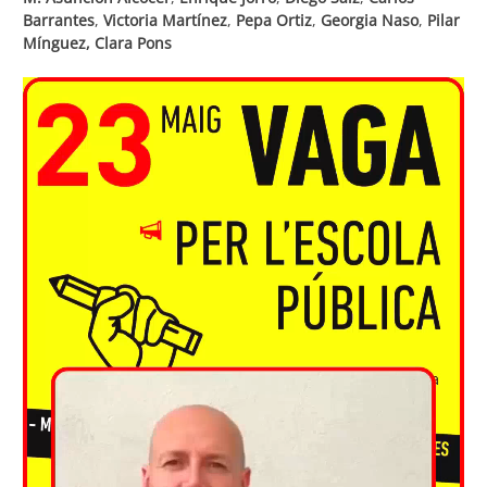
Barrantes
,
Victoria Martínez
,
Pepa Ortiz
,
Georgia Naso
,
Pilar
Mínguez, Clara Pons