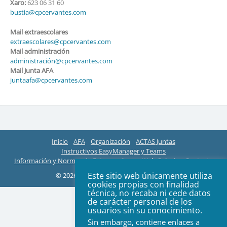
Xaro:
623 06 31 60
bustia@cpcervantes.com
Mail extraescolares
extraescolares@cpcervantes.com
Mail administración
administración@cpcervantes.com
Mail Junta AFA
juntaafa@cpcervantes.com
Inicio
AFA
Organización
ACTAS Juntas
Instructivos EasyManager y Teams
Información y Normas de Extraescolares
Web Colegio
Contacto
Este sitio web únicamente utiliza
© 2026 Todos los derechos reservados
cookies propias con finalidad
técnica, no recaba ni cede datos
de carácter personal de los
usuarios sin su conocimiento.
Sin embargo, contiene enlaces a