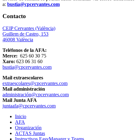
a:
bustia@cpcervantes.com
Contacto
CEIP Cervantes (València)
Guillem de Castro, 153
46008 València
Teléfonos de la AFA:
Merce:
625 60 30 75
Xaro:
623 06 31 60
bustia@cpcervantes.com
Mail extraescolares
extraescolares@cpcervantes.com
Mail administración
administración@cpcervantes.com
Mail Junta AFA
juntaafa@cpcervantes.com
Inicio
AFA
Organización
ACTAS Juntas
Instructivos EasyManager y Teams