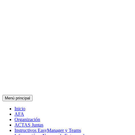
Saltar
AFA CEIP Cervantes València
al
AFA CEIP Cervantes València
contenido
Menú principal
Inicio
AFA
Organización
ACTAS Juntas
Instructivos EasyManager y Teams