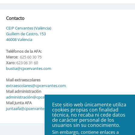
Contacto
CEIP Cervantes (València)
Guillem de Castro, 153
46008 València
Teléfonos de la AFA:
Merce:
625 60 30 75
Xaro:
623 06 31 60
bustia@cpcervantes.com
Mail extraescolares
extraescolares@cpcervantes.com
Mail administración
administración@cpcervantes.com
Mail Junta AFA
Este sitio web únicamente utiliza
juntaafa@cpcervantes.com
cookies propias con finalidad
técnica, no recaba ni cede datos
de carácter personal de los
usuarios sin su conocimiento.
Sin embargo, contiene enlaces a