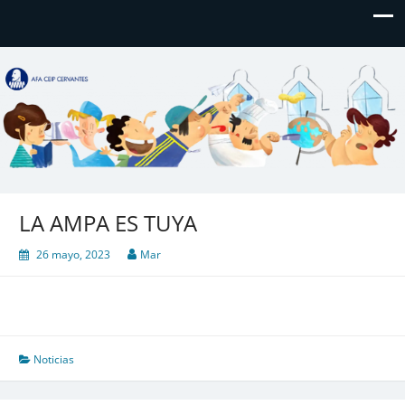
AFA CEIP Cervantes València
AFA CEIP Cervantes València
LA AMPA ES TUYA
26 mayo, 2023
Mar
Noticias