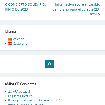
Navegación
CONCIERTO SOLIDARIO.
Información sobre el cambio
JUNIO DE 2023
de horario para el curso 2023-
de
2024
entradas
Idioma
Valencià
Castellano
Buscar
AMPA CP Cervantes
¡La AFA es tuya!
La Junta Directiva
Pasos para darse de alta como socio/a
Instrucciones AMPASOFT