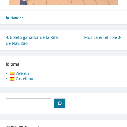
Notícies
Navegación
Boleto ganador de la Rifa
Música en el cole
de Navidad
de
entradas
Idioma
Valencià
Castellano
Buscar