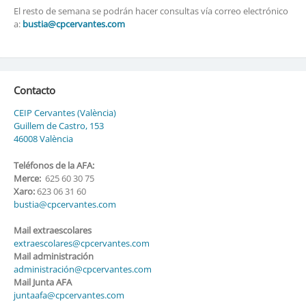
El resto de semana se podrán hacer consultas vía correo electrónico
a:
bustia@cpcervantes.com
Contacto
CEIP Cervantes (València)
Guillem de Castro, 153
46008 València
Teléfonos de la AFA:
Merce:
625 60 30 75
Xaro:
623 06 31 60
bustia@cpcervantes.com
Mail extraescolares
extraescolares@cpcervantes.com
Mail administración
administración@cpcervantes.com
Mail Junta AFA
juntaafa@cpcervantes.com