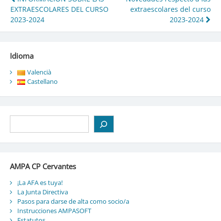
Navegación
EXTRAESCOLARES DEL CURSO
extraescolares del curso
de
2023-2024
2023-2024
entradas
Idioma
Valencià
Castellano
Buscar
AMPA CP Cervantes
¡La AFA es tuya!
La Junta Directiva
Pasos para darse de alta como socio/a
Instrucciones AMPASOFT
Estatutos