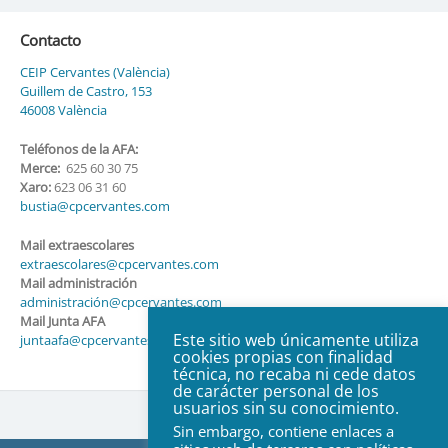
Contacto
CEIP Cervantes (València)
Guillem de Castro, 153
46008 València
Teléfonos de la AFA:
Merce:
625 60 30 75
Xaro:
623 06 31 60
bustia@cpcervantes.com
Mail extraescolares
extraescolares@cpcervantes.com
Mail administración
administración@cpcervantes.com
Mail Junta AFA
Este sitio web únicamente utiliza
juntaafa@cpcervantes.com
cookies propias con finalidad
técnica, no recaba ni cede datos
de carácter personal de los
usuarios sin su conocimiento.
Sin embargo, contiene enlaces a