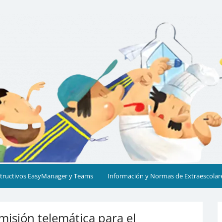
cia
structivos EasyManager y Teams
Información y Normas de Extraescolar
misión telemática para el