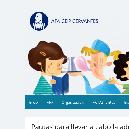
Saltar
al
AFA CEIP Cervantes Valèn
AFA CEIP Cervantes València
contenido
Inicio
AFA
Organización
ACTAS Juntas
In
Pautas para llevar a cabo la ad