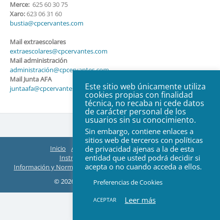
Merce:
625 60 30 75
Xaro:
623 06 31 60
bustia@cpcervantes.com
Mail extraescolares
extraescolares@cpcervantes.com
Mail administración
administración@cpcervantes.com
Mail Junta AFA
Este sitio web únicamente utiliza
juntaafa@cpcervantes.com
cookies propias con finalidad
técnica, no recaba ni cede datos
de carácter personal de los
usuarios sin su conocimiento.
Sin embargo, contiene enlaces a
sitios web de terceros con políticas
Inicio
AFA
Organización
ACTAS Juntas
de privacidad ajenas a la de esta
entidad que usted podrá decidir si
Instructivos EasyManager y Teams
acepta o no cuando acceda a ellos.
Información y Normas de Extraescolares
Web Colegio
Contacto
© 2026 Todos los derechos reservados
Preferencias de Cookies
Leer más
ACEPTAR