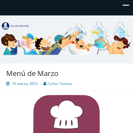
AFA CEIP Cervantes València
AFA CEIP Cervantes València
Menú de Marzo
10 marzo, 2023
Carlos Tortosa