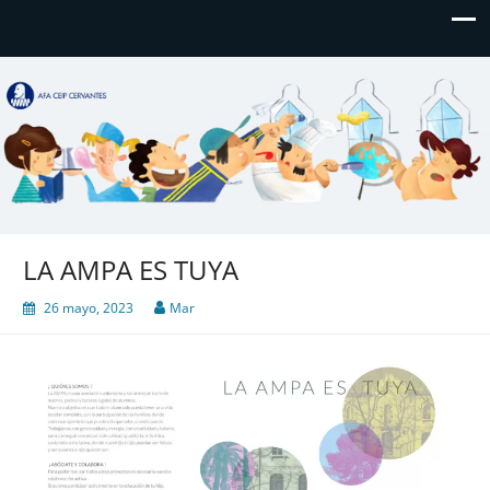
AFA CEIP Cervantes València
AFA CEIP Cervantes València
LA AMPA ES TUYA
26 mayo, 2023
Mar