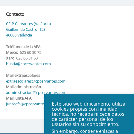
Contacto
CEIP Cervantes (València)
Guillem de Castro, 153
46008 València
Teléfonos de la AFA:
Merce:
625 60 30 75
Xaro:
623 06 31 60
bustia@cpcervantes.com
Mail extraescolares
extraescolares@cpcervantes.com
Mail administración
administración@cpcervantes.com
Mail Junta AFA
Este sitio web únicamente utiliza
juntaafa@cpcervantes.com
cookies propias con finalidad
técnica, no recaba ni cede datos
de carácter personal de los
usuarios sin su conocimiento.
Sin embargo, contiene enlaces a