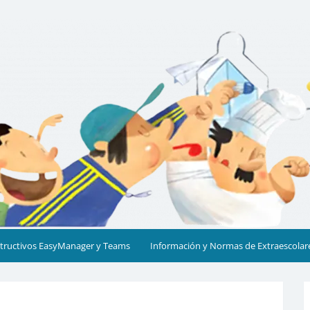
cia
structivos EasyManager y Teams
Información y Normas de Extraescolar