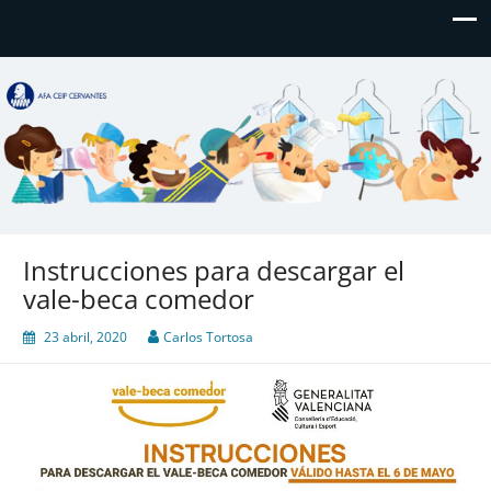
AFA CEIP Cervantes València
AFA CEIP Cervantes València
Instrucciones para descargar el
vale-beca comedor
23 abril, 2020
Carlos Tortosa