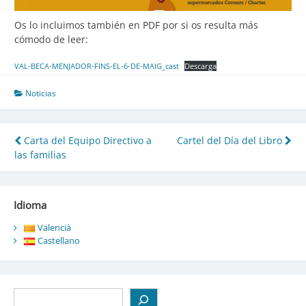
Os lo incluimos también en PDF por si os resulta más
cómodo de leer:
VAL-BECA-MENJADOR-FINS-EL-6-DE-MAIG_cast
Descarga
Noticias
Navegación
Carta del Equipo Directivo a
Cartel del Día del Libro
las familias
de
entradas
Idioma
Valencià
Castellano
Buscar