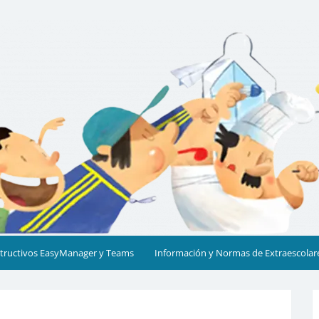
cia
structivos EasyManager y Teams
Información y Normas de Extraescolar