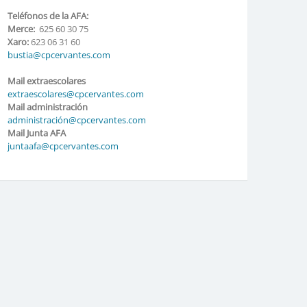
Teléfonos de la AFA:
Merce:
625 60 30 75
Xaro:
623 06 31 60
bustia@cpcervantes.com
Mail extraescolares
extraescolares@cpcervantes.com
Mail administración
administración@cpcervantes.com
Mail Junta AFA
juntaafa@cpcervantes.com