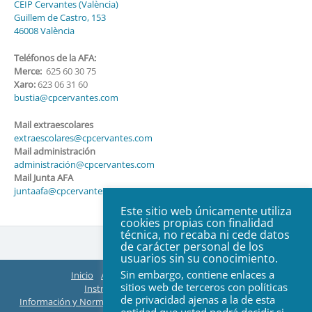
CEIP Cervantes (València)
Guillem de Castro, 153
46008 València
Teléfonos de la AFA:
Merce:
625 60 30 75
Xaro:
623 06 31 60
bustia@cpcervantes.com
Mail extraescolares
extraescolares@cpcervantes.com
Mail administración
administración@cpcervantes.com
Mail Junta AFA
juntaafa@cpcervantes.com
Este sitio web únicamente utiliza
cookies propias con finalidad
técnica, no recaba ni cede datos
de carácter personal de los
usuarios sin su conocimiento.
Sin embargo, contiene enlaces a
Inicio
AFA
Organización
ACTAS Juntas
sitios web de terceros con políticas
Instructivos EasyManager y Teams
de privacidad ajenas a la de esta
Información y Normas de Extraescolares
Web Colegio
Contacto