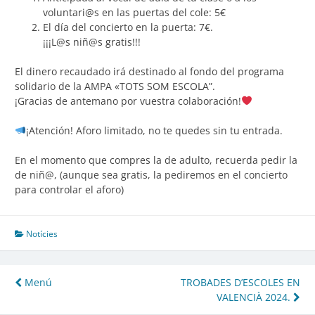
voluntari@s en las puertas del cole: 5€
El día del concierto en la puerta: 7€.
¡¡¡L@s niñ@s gratis!!!
El dinero recaudado irá destinado al fondo del programa
solidario de la AMPA «TOTS SOM ESCOLA”.
¡Gracias de antemano por vuestra colaboración!
¡Atención! Aforo limitado, no te quedes sin tu entrada.
En el momento que compres la de adulto, recuerda pedir la
de niñ@, (aunque sea gratis, la pediremos en el concierto
para controlar el aforo)
Notícies
Navegación
Menú
TROBADES D’ESCOLES EN
VALENCIÀ 2024.
de