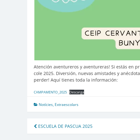
Atención aventureros y aventureras! Si estás en p
cole 2025. Diversión, nuevas amistades y anécdota
perder! Aquí tienes toda la información:
CAMPAMENTO_2025
Descarga
Notícies
,
Extraescolars
Navegación
ESCUELA DE PASCUA 2025
de