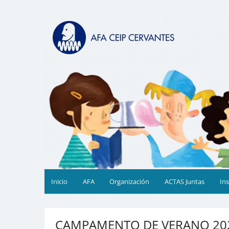
Saltar
al
AFA CEIP Cervantes Valèn
AFA CEIP Cervantes València
contenido
Inicio
AFA
Organización
ACTAS Juntas
In
CAMPAMENTO DE VERANO 20