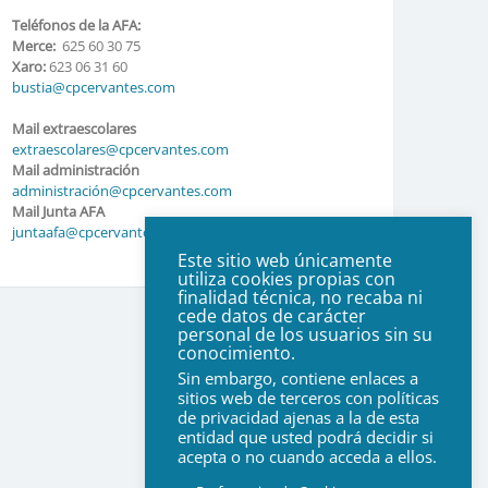
Teléfonos de la AFA:
Merce:
625 60 30 75
Xaro:
623 06 31 60
bustia@cpcervantes.com
Mail extraescolares
extraescolares@cpcervantes.com
Mail administración
administración@cpcervantes.com
Mail Junta AFA
juntaafa@cpcervantes.com
Este sitio web únicamente
utiliza cookies propias con
finalidad técnica, no recaba ni
cede datos de carácter
personal de los usuarios sin su
conocimiento.
Sin embargo, contiene enlaces a
sitios web de terceros con políticas
de privacidad ajenas a la de esta
entidad que usted podrá decidir si
acepta o no cuando acceda a ellos.