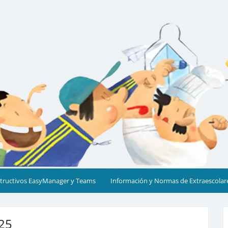
cia
structivos EasyManager y Teams
Información y Normas de Extraescolar
25