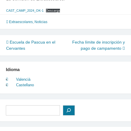
CAST_CAMP_2024_OK-1
Descarga
Extraescolares
,
Noticias
Navegación
Escuela de Pascua en el
Fecha límite de inscripción y
Cervantes
pago de campamento
de
entradas
Idioma
Valencià
Castellano
Buscar