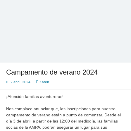
Saltar
al
contenido
AFA CEIP Cervantes València
AFA CEIP Cervantes València
Campamento de verano 2024
2 abril, 2024
Karen
¡Atención familias aventureras!
Nos complace anunciar que, las inscripciones para nuestro
campamento de verano están a punto de comenzar. Desde el
día 3 de abril, a partir de las 12:00 del mediodía, las familias
socias de la AMPA, podrán asegurar un lugar para sus